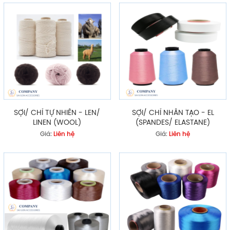
SỢI/ CHỈ TỰ NHIÊN - LEN/
SỢI/ CHỈ NHÂN TẠO - EL
LINEN (WOOL)
(SPANDES/ ELASTANE)
Giá:
Liên hệ
Giá:
Liên hệ