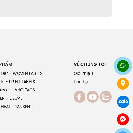
 PHẨM
VỀ CHÚNG TÔI
 Dệt - WOVEN LABELS
Giới thiệu
In - PRINT LABELS
Liên hệ
Treo - HANG TAGS
ER - DECAL
Zalo
 HEAT TRANSFER