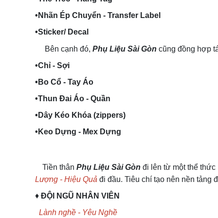
•Nhãn Ép Chuyển - Transfer Label
•Sticker/ Decal
Bên cạnh đó,
Phụ Liệu Sài Gòn
cũng đồng hợp tá
•Chỉ - Sợi
•Bo Cổ - Tay Áo
•Thun Đai Áo - Quần
•Dây Kéo Khóa (zippers)
•Keo Dựng - Mex Dựng
Tiền thân
Phụ Liệu Sài Gòn
đi lên từ một thể thức
Lượng - Hiệu Quả
đi đầu. Tiêu chí tạo nên nền tảng 
♦
ĐỘI NGŨ NHÂN VIÊN
Lành nghề - Yêu Nghề