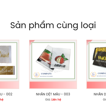
Sản phẩm cùng loại
U - 002
NHÃN DỆT MẪU - 003
NHÃN D
 hệ
Giá:
Liên hệ
Gi