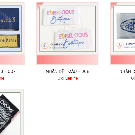
U - 007
NHÃN DỆT MẪU - 008
NHÃN D
 hệ
Giá:
Liên hệ
Gi