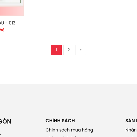
U - 013
 hệ
1
2
»
CHÍNH SÁCH
SẢN
 GÒN
Chính sách mua hàng
Nhãn
,