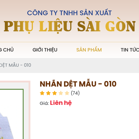
G CHỦ
GIỚI THIỆU
SẢN PHẨM
TIN TỨ
DỆT MẪU - 010
NHÃN DỆT MẪU - 010
(74)
Liên hệ
Giá: