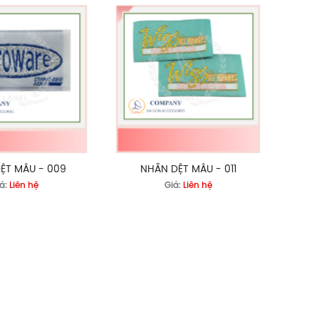
ỆT MẪU - 009
NHÃN DỆT MẪU - 011
á:
Liên hệ
Giá:
Liên hệ