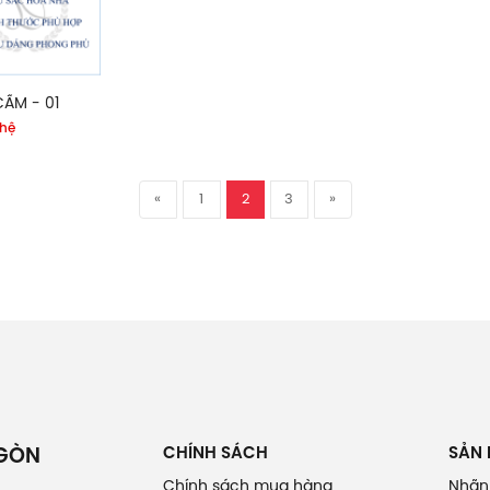
CẦM - 01
 hệ
«
1
2
3
»
CHÍNH SÁCH
SẢN
 GÒN
Chính sách mua hàng
Nhãn