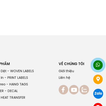
 PHẨM
VỀ CHÚNG TÔI
 Dệt - WOVEN LABELS
Giới thiệu
In - PRINT LABELS
Liên hệ
Treo - HANG TAGS
ER - DECAL
Zalo
 HEAT TRANSFER