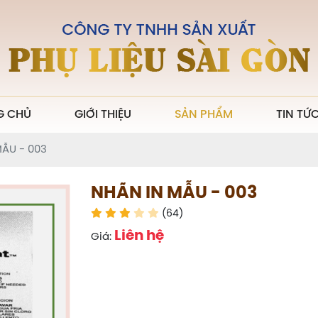
G CHỦ
GIỚI THIỆU
SẢN PHẨM
TIN TỨ
ẪU - 003
NHÃN IN MẪU - 003
(64)
Liên hệ
Giá: